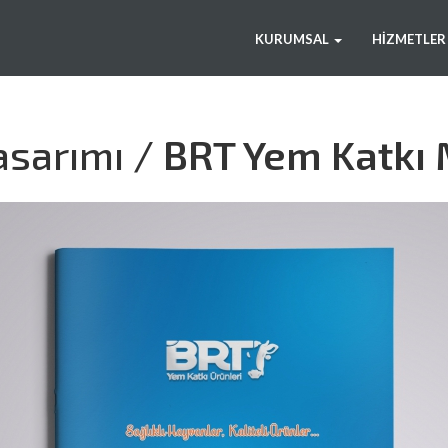
WEB
KATALOG
KURUMSAL
HIZMETLER
TASARIM
TASARIM
VE
BASIM
asarımı /
BRT Yem Katkı 