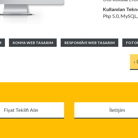
Kullanılan Tekno
Php 5.0, MySQL
M
KONYA WEB TASARIM
RESPONSIVE WEB TASARIM
FOTOĞ
‹
İletişim
Fiyat Teklifi Alın