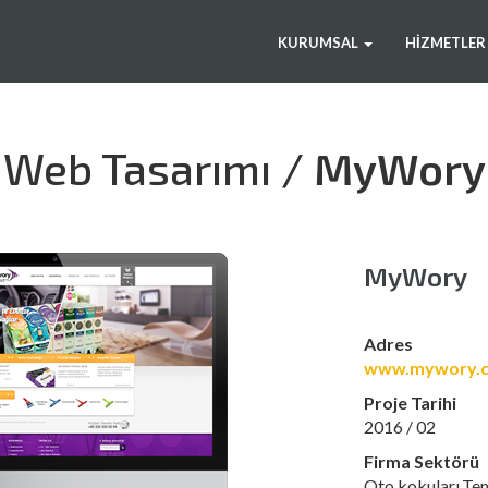
WEB
KATALOG
KURUMSAL
HIZMETLER
TASARIM
TASARIM
VE
BASIM
Web Tasarımı /
MyWory
MyWory
Adres
www.mywory.c
Proje Tarihi
2016 / 02
Firma Sektörü
Oto kokuları,Tem