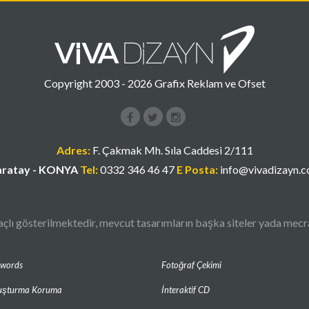
Copyright 2003 - 2026 Grafix Reklam ve Ofset
Facebook
Instagram
Google+
Adres:
F. Çakmak Mh. Sıla Caddesi 2/111
ratay - KONYA
Tel:
0332 346 46 47
E Posta:
info@vivadizayn.
lı gösterilmektedir, mevcut tasarımların başka siteler yada mecral
dwords
Fotoğraf Çekimi
uşturma Koruma
İnteraktif CD