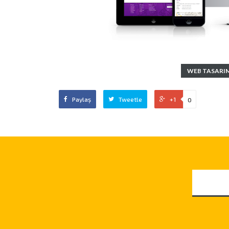
WEB TASARI
Paylaş
Tweetle
+1
0