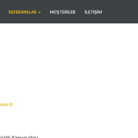
REFERANSLAR
MÜŞTERILER
İLETIŞIM
om.tr
izlik Kimyasalları