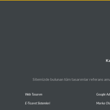
Ka
Sitemizde bulunan tüm tasarımlar referans amaç
Web Tasarım
Google A
E-Ticaret Sistemleri
Marka Ol