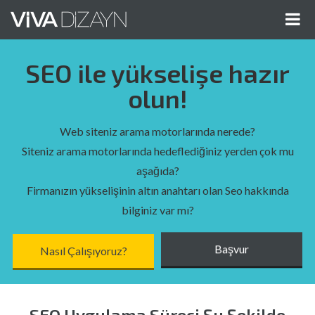
Me
Gös
SEO ile yükselişe hazır
olun!
Web siteniz arama motorlarında nerede?
Siteniz arama motorlarında hedeflediğiniz yerden çok mu
aşağıda?
Firmanızın yükselişinin altın anahtarı olan Seo hakkında
bilginiz var mı?
Nasıl Çalışıyoruz?
Başvur
SEO Uygulama Süreci Şu Şekilde