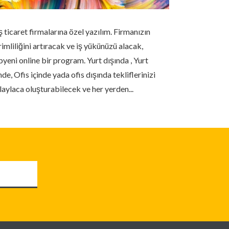
ş ticaret firmalarına özel yazılım. Firmanızın
Efatura ve Ea
rimliliğini artıracak ve iş yükünüzü alacak,
gereksinimle
pyeni online bir program. Yurt dışında , Yurt
başladı. Bunu
nde, Ofis içinde yada ofis dışında tekliflerinizi
interaktif e
laylaca oluşturabilecek ve her yerden...
entegrasyonu