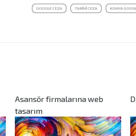
GOOGLE CEZA
TARIHI CEZA
KONYA GOOG
Asansör firmalarına web
D
tasarım