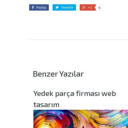
Paylaş
Tweetle
+1
0
Benzer Yazılar
m
Yedek parça firması web
tasarım