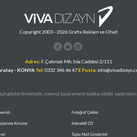
Copyright 2003 - 2026 Grafix Reklam ve Ofset
Facebook
Instagram
Google+
Adres:
F. Çakmak Mh. Sıla Caddesi 2/111
ratay - KONYA
Tel:
0332 346 46 47
E Posta:
info@vivadizayn.
lı gösterilmektedir, mevcut tasarımların başka siteler yada mecral
dwords
Fotoğraf Çekimi
uşturma Koruma
İnteraktif CD
rım
Toplu Mail Gönderimi