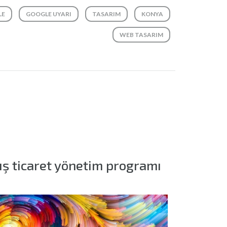
LE
GOOGLE UYARI
TASARIM
KONYA
WEB TASARIM
ış ticaret yönetim programı
Netsis 