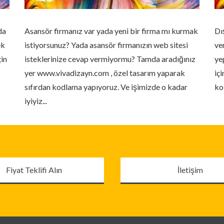
da
Asansör firmanız var yada yeni bir firma mı kurmak
Dı
ek
istiyorsunuz? Yada asansör firmanızın web sitesi
ve
çin
isteklerinize cevap vermiyormu? Tamda aradığınız
ye
yer www.vivadizayn.com , özel tasarım yaparak
içi
sıfırdan kodlama yapıyoruz. Ve işimizde o kadar
ko
iyiyiz...
İletişim
Fiyat Teklifi Alın