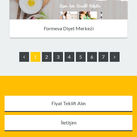
Formeva Diyet Merkezi
1
2
3
4
5
6
7
Fiyat Teklifi Alın
İletişim