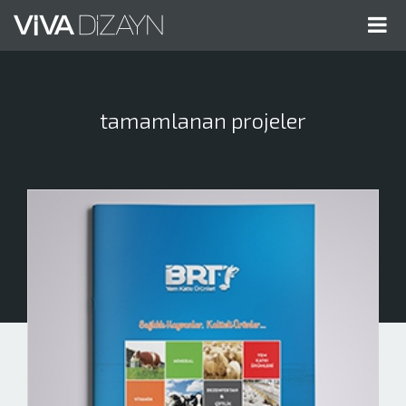
Me
Gös
tamamlanan projeler