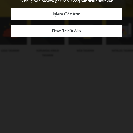
Sizin içinde hayata geçirebileceğimiz fikirlerimiz var
İşlere Göz Atın
Fiyat Teklifi Alın