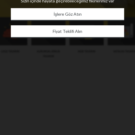
Sizin içinde hayata geçirebileceğimiz fikirlerimiz var
İşlere Göz Atın
Fiyat Teklifi Alın