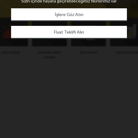
Sizin içinde hayata geçirebileceğimiz fikirlerimiz var
İşlere Göz Atın
Fiyat Teklifi Alın