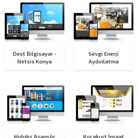
Dest Bilgisayar -
Sevgi Enerji
Netsis Konya
Aydınlatma
Hidoks Asansör
Kocakurt İnşaat